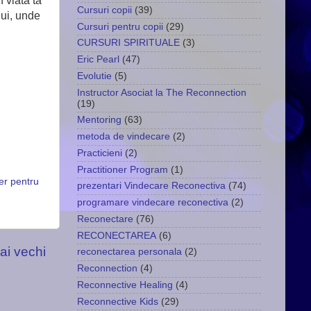
n viata ta
Cursuri copii
(39)
lui, unde
Cursuri pentru copii
(29)
CURSURI SPIRITUALE
(3)
Eric Pearl
(47)
Evolutie
(5)
Instructor Asociat la The Reconnection
(19)
Mentoring
(63)
metoda de vindecare
(2)
Practicieni
(2)
Practitioner Program
(1)
er pentru
prezentari Vindecare Reconectiva
(74)
programare vindecare reconectiva
(2)
Reconectare
(76)
RECONECTAREA
(6)
ai vechi
reconectarea personala
(2)
Reconnection
(4)
Reconnective Healing
(4)
Reconnective Kids
(29)