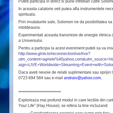
Puteti participa in direct si pune intrebari catre Solo
In aceasta calatorie veti putea afla instrumentele neces
spirituala.
Prin invataturile sale, Solomon ne da posibilitatea s
intotdeauna.
Experimentati
aceasta
transmisie
de
energie
ritmica
a
Universului
.
Pentru a participa la acest eveniment puteti sa va inscri
http://www.glntv.tv/reconnectionlive/live?
utm_content=agriele%40yahoo.com&utm_source=V
aign=LIVE+Worldwide+Streaming+Event+with+Solo
Daca aveti nevoie de relatii suplimentare sau sprijin 
0723 694 584 sau e-mail
andraiv@yahoo.com
.
****************************
Exploreaza mai profund modul in care lectiile din ca
Your Life” (Hay House), se refera la tine incluzand: