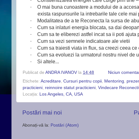
·
Constientizarea energiei care curge prin tine – c
·
O mai buna cunoastere a modului de a accesa po
exista raspunsurile la intrebarile tale cele ma
·
Modalitatea de a te Reconecta la sursa de abu
·
Cum sa inlaturi energia blocata, sa dai deoparte
·
Cum sa te eliberezi astfel incat sa ii poti ajuta p
·
Cum sa vezi semnele indicatoare ale vietii
·
Cum sa traiesti viata in flux, sa creezi ceea ce 
·
Cum sa evoluezi la urmatorul nostru nivel de um
·
Si altele...
Publicat de
ANDRA IVANOV
la
14:48
Niciun comenta
Etichete:
Acreditare
,
Cursuri pentru copii
,
Mentoring
,
preze
practicieni
,
reinnoire statut practicieni
,
Vindecare Reconect
Locația:
Los Angeles, CA, USA
Postări mai noi
P
Abonați-vă la:
Postări (Atom)