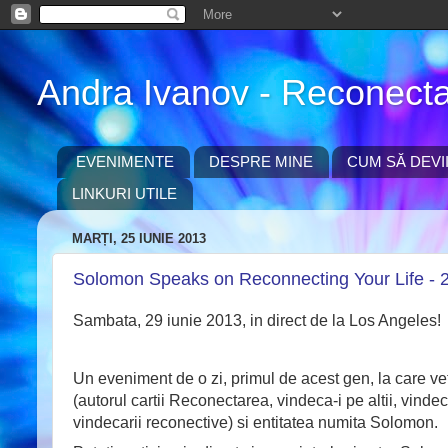
Andra Ivanov - Reconect
EVENIMENTE
DESPRE MINE
CUM SĂ DEVI
LINKURI UTILE
MARȚI, 25 IUNIE 2013
Solomon Speaks on Reconnecting Your Life - 29
Sambata, 29 iunie 2013, in direct de la Los Angeles!
Un eveniment de o zi, primul de acest gen, la care veti 
(autorul cartii Reconectarea, vindeca-i pe altii, vindec
vindecarii reconective) si entitatea numita Solomon.