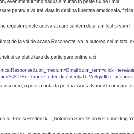
mon, evenimentul fiind tradus simultan in peste 66 de limbi!
are pentru a va trai viata in deplina libertate emotionala, fizica
a ne regasim sinele adevarat care suntem deja, am fost si vom fi
direct
de la voi de acasa.
Reconectati-va la
puterea
nelimitata
,
e
eti si sa platiti taxa de participare online aici:
erticalResponse&utm_medium=Email&utm_term=click+here&u
mon%2C+Eric+and+Frederickcontent#.UcVe8qydkTc.facebook
.
la inscriere, o puteti contacta pe dna. Andra Ivanov la numarul d
rtea lui Eric si Frederick – „Solomon Speaks on Reconnecting Yo