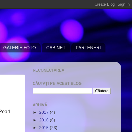
GALERIE FOTO
CABINET
PARTENERI
RECONECTAREA
CĂUTAȚI PE ACEST BLOG
ARHIVĂ
 Pearl
►
2017
(4)
►
2016
(6)
►
2015
(23)