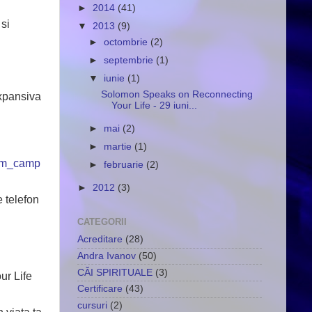
►
2014
(41)
 si
▼
2013
(9)
►
octombrie
(2)
►
septembrie
(1)
▼
iunie
(1)
Solomon Speaks on Reconnecting
xpansiva
Your Life - 29 iuni...
►
mai
(2)
►
martie
(1)
tm_camp
►
februarie
(2)
►
2012
(3)
e telefon
CATEGORII
Acreditare
(28)
Andra Ivanov
(50)
CĂI SPIRITUALE
(3)
ur Life
Certificare
(43)
cursuri
(2)