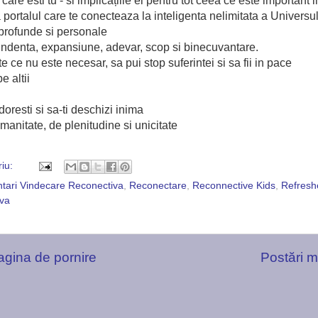
are esti tu - si implicațiile ei pentru tot ceea ce este important i
rtalul care te conecteaza la inteligenta nelimitata a Universu
i profunde si personale
ndenta, expansiune, adevar, scop si binecuvantare.
 ce nu este necesar, sa pui stop suferintei si sa fii in pace
e altii
doresti si sa-ti deschizi inima
anitate, de plenitudine si unicitate
riu:
ntari Vindecare Reconectiva
,
Reconectare
,
Reconnective Kids
,
Refresh
iva
agina de pornire
Postări m