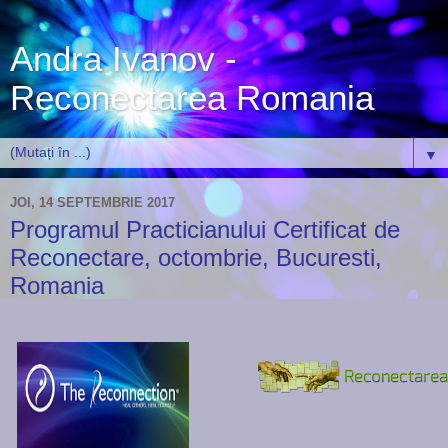
Andra Ivanov -
Reconectarea Romania
▼
JOI, 14 SEPTEMBRIE 2017
Programul Practicianului Certificat de
Reconectare, octombrie, Bucuresti,
Romania