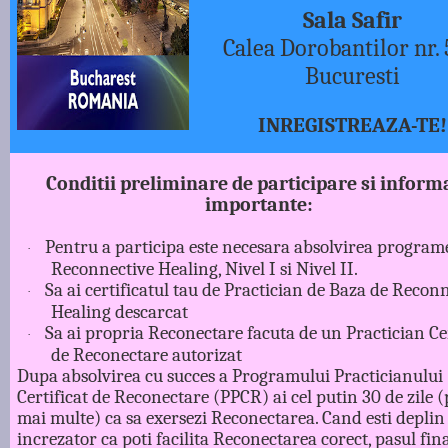
Sala Safir
Calea Dorobantilor nr.
Bucuresti
INREGISTREAZA-TE!
Conditii preliminare de participare si informa
importante:
Pentru a participa este necesara absolvirea program
·
Reconnective Healing, Nivel I si Nivel II.
Sa ai certificatul tau de Practician de Baza de Recon
·
Healing descarcat
Sa ai propria Reconectare facuta de un Practician Cer
·
de Reconectare autorizat
Dupa absolvirea cu succes a Programului Practicianului
Certificat de Reconectare (PPCR) ai cel putin 30 de zile (p
mai multe) ca sa exersezi Reconectarea. Cand esti deplin
increzator ca poti facilita Reconectarea corect, pasul fina