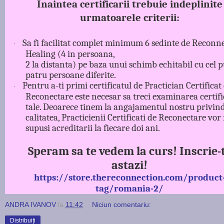
Inaintea certificarii trebuie indeplinite
urmatoarele criterii:
Sa fi facilitat complet minimum 6 sedinte de Reconn
·
Healing (4 in persoana,
2 la distanta) pe baza unui schimb echitabil cu cel p
patru persoane diferite.
Pentru a-ti primi certificatul de Practician Certificat
·
Reconectare este necesar sa treci examinarea certifi
tale. Deoarece tinem la angajamentul nostru privin
calitatea, Practicienii Certificati de Reconectare vor 
supusi acreditarii la fiecare doi ani.
Speram sa te vedem la curs! Inscrie-
astazi!
https://store.thereconnection.com/product
tag/romania-2/
ANDRA IVANOV
la
11:42
Niciun comentariu:
Distribuiți