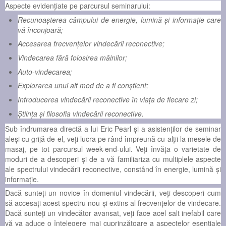
Aspecte evidențiate pe parcursul seminarului:
Recunoaşterea câmpului de energie, lumină şi informaţie care
vă înconjoară;
Accesarea frecvenţelor vindecării reconective;
Vindecarea fără folosirea mâinilor;
Auto-vindecarea;
Explorarea unui alt mod de a fi conştient;
Introducerea vindecării reconective în viaţa de fiecare zi;
Ştiinţa şi filosofia vindecării reconective.
Sub îndrumarea directă a lui Eric Pearl şi a asistenților de seminar
aleşi cu grijă de el, veţi lucra pe rând împreună cu alţii la mesele de
masaj, pe tot parcursul week-end-ului. Veți învăţa o varietate de
moduri de a descoperi şi de a vă familiariza cu multiplele aspecte
ale spectrului vindecării reconective, constând în energie, lumină şi
informaţie.
Dacă sunteţi un novice în domeniul vindecării, veţi descoperi cum
să accesaţi acest spectru nou şi extins al frecvenţelor de vindecare.
Dacă sunteţi un vindecător avansat, veţi face acel salt inefabil care
vă va aduce o înţelegere mai cuprinzătoare a aspectelor esenţiale