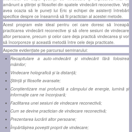
amănunt a ştiinţei şi filosofiei din spatele vindecării reconective. Veţi
avea ocazia să le puneţi lui Eric şi echipei de asistenți întrebări
specifice despre ce înseamnă să fii practician al acestei metode.
Acest program este ideal pentru cei care doresc să înceapă
practicarea vindecării reconective şi să ofere sesiuni de vindecare
altor persoane, precum şi celor care deja practică vindecarea şi vor
să încorporeze şi această metodă între cele deja practicate.
Aspecte evidențiate pe parcursul seminarului:
Recapitulare a auto-vindecării şi vindecării fără folosirea
mâinilor;
Vindecare holografică şi la distanţă;
Ştiinţă şi filosofie avansate;
Conştientizare mai profundă a câmpului de energie, lumină şi
informaţie care ne înconjoară;
Facilitarea unei sesiuni de vindecare reconectivă;
Cum se devine practician de vindecare reconectivă;
Prezentarea lucrării altor persoane;
Împărtăşirea poveştii proprii de vindecare;