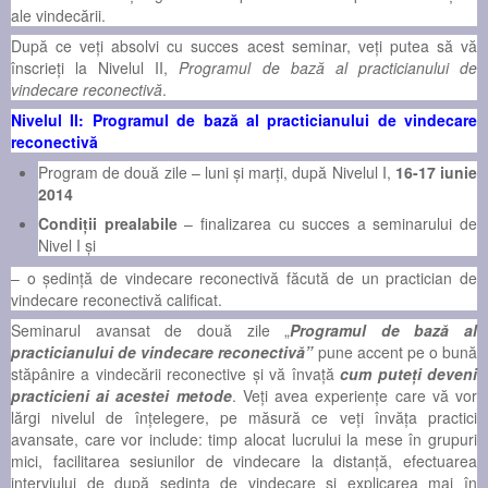
ale vindecării.
După ce veţi absolvi cu succes acest seminar, veţi putea să vă
înscrieţi la Nivelul II,
Programul de bază al practicianului de
vindecare reconectivă
.
Nivelul II: Programul de bază al practicianului de vindecare
reconectivă
Program de două zile – luni şi marţi, după Nivelul I,
16-17 iunie
2014
Condiţii prealabile
– finalizarea cu succes a seminarului de
Nivel I şi
– o ședință de vindecare reconectivă făcută de un practician de
vindecare reconectivă calificat.
Seminarul avansat de două zile „
Programul de bază al
practicianului de vindecare reconectivă”
pune accent pe o bună
stăpânire a vindecării reconective şi vă învaţă
cum puteţi deveni
practicieni ai acestei metode
. Veţi avea experienţe care vă vor
lărgi nivelul de înţelegere, pe măsură ce veţi învăţa practici
avansate, care vor include: timp alocat lucrului la mese în grupuri
mici, facilitarea sesiunilor de vindecare la distanţă, efectuarea
interviului de după ședința de vindecare şi explicarea mai în