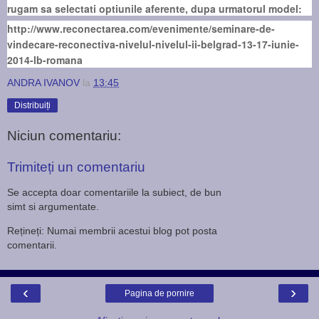
rugam sa selectati optiunile aferente, dupa urmatorul model:
http://www.reconectarea.com/evenimente/seminare-de-
vindecare-reconectiva-nivelul-nivelul-ii-belgrad-13-17-iunie-
2014-lb-romana
ANDRA IVANOV
la
13:45
Distribuiți
Niciun comentariu:
Trimiteți un comentariu
Se accepta doar comentariile la subiect, de bun
simt si argumentate.
Rețineți: Numai membrii acestui blog pot posta
comentarii.
‹
›
Pagina de pornire