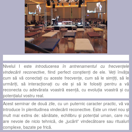
Nivelul I este
introducerea în antrenamentul cu frecvenţele
vindecării reconective
, fiind perfect conştienţi de ele. Veţi învăţa
cum să vă conectaţi cu aceste frecvenţe, cum să le simţiţi, să le
urmăriţi, să interacţionaţi cu ele şi să le folosiţi pentru a vă
reconecta cu adevărata voastră esenţă, cu evoluţia voastră şi cu
potenţialul vostru real.
Acest seminar de două zile, cu un puternic caracter practic, vă va
introduce în plenitudinea vindecării reconective. Este un nivel nou și
mult mai extins de: sănătate, echilibru şi potenţial uman, care nu
are nevoie de nicio tehnică, de „jucării” vindecătoare sau ritualuri
complexe, bazate pe frică.