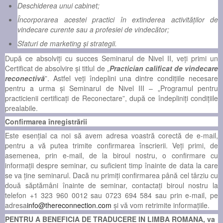
Deschiderea unui cabinet;
Încorporarea acestei practici în extinderea activităţilor de
vindecare curente sau a profesiei de vindecător;
Sfaturi de marketing şi strategii.
După ce absolviţi cu succes Seminarul de Nivel II, veţi primi un
Certificat de absolvire şi titlul de „
Practician calificat de vindecare
reconectivă
”. Astfel veţi îndeplini una dintre condițiile necesare
pentru a urma și Seminarul de Nivel III – „Programul pentru
practicienii certificaţi de Reconectare”, după ce îndepliniţi condiţiile
prealabile.
Confirmarea înregistrării
Este esenţial ca noi să avem adresa voastră corectă de e-mail,
pentru a vă putea trimite confirmarea înscrierii. Veţi primi, de
asemenea, prin e-mail, de la biroul nostru, o confirmare cu
informaţii despre seminar, cu suficient timp înainte de data la care
se va ţine seminarul. Dacă nu primiţi confirmarea până cel târziu cu
două săptămâni înainte de seminar, contactaţi biroul nostru la
telefon +1 323 960 0012 sau 0723 694 584 sau prin e-mail, pe
adresa
info@thereconnection.com
şi vă vom retrimite informaţiile.
PENTRU A BENEFICIA DE TRADUCERE IN LIMBA ROMANA, va