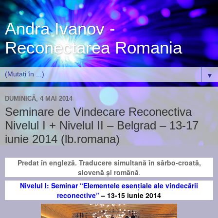
Andra Ivanov -
Reconectarea Romania
▼
DUMINICĂ, 4 MAI 2014
Seminare de Vindecare Reconectiva
Nivelul I + Nivelul II – Belgrad – 13-17
iunie 2014 (lb.romana)
Predat în engleză. Traducere simultană în sârbo-croată,
slovenă şi română
.
Nivelul I: Seminar “Elementele esențiale ale vindecării
reconective”
–
13-15 iunie 2014